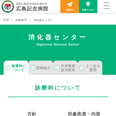
国家公務員共済組合連合会
広島記念病院
お問合せ
交通アクセス
TOP
診療部門
消化器センター
TOP
消化器センター
当院について
Digestive Disease Center
外来のご案内
診療科に
外来医師
よくある
医師紹介
ついて
担当医表
質問
診療部門
診療科について
入院のご案内
医療関係者の方へ
⽅針
対象疾患・内容