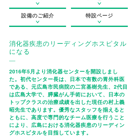
よくある質問
フロアマップ
設備のご紹介
特設ページ
採用情報
ブログ
広報誌
YouTube
消化器疾患のリーディングホスピタル
になる
当院のがん診療
2016年5月より消化器センターを開設しまし
広島記念病院の特色
た。初代センター長は、日本で有数の胃外科医
である、元広島市民病院の二宮基樹先生、2代目
は広島大学で、膵臓がん手術において、日本の
トップクラスの治療成績を出した現任の村上義
昭先生であります。優秀なスタッフを揃えると
ともに、高度で専門的なチーム医療を行うこと
により、広島における消化器疾患のリーディン
グホスピタルを目指しています。