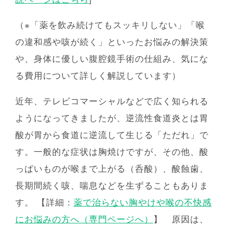
よくある質問
フロアマップ
（※「薬を飲み続けてもスッキリしない」「喉
採用情報
ブログ
の違和感や咳が続く」といったお悩みの解決策
や、身体に優しい腹腔鏡手術の仕組み、気にな
広報誌
YouTube
る費用について詳しく解説しています）
当院のがん診療
近年、テレビコマーシャルなどで広く知られる
ようになってきましたが、逆流性食道炎とは胃
広島記念病院の特色
酸が胃から食道に逆流して生じる「ただれ」で
す。一般的な症状は胸焼けですが、その他、酸
っぱいものが喉まで上がる（呑酸）、酸蝕歯、
長期間続く咳、喘息などを生ずることもありま
す。 【詳細：
薬で治らない胸やけや喉の不快感
にお悩みの方へ（専門ページへ）
】 原因は、