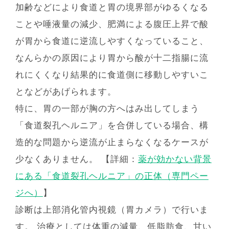
加齢などにより食道と胃の境界部がゆるくなる
ことや唾液量の減少、肥満による腹圧上昇で酸
が胃から食道に逆流しやすくなっていること、
なんらかの原因により胃から酸が十二指腸に流
れにくくなり結果的に食道側に移動しやすいこ
となどがあげられます。
特に、胃の一部が胸の方へはみ出してしまう
「食道裂孔ヘルニア」を合併している場合、構
造的な問題から逆流が止まらなくなるケースが
少なくありません。 【詳細：
薬が効かない背景
にある「食道裂孔ヘルニア」の正体（専門ペー
ジへ）
】
診断は上部消化管内視鏡（胃カメラ）で行いま
す。 治療としては体重の減量、低脂肪食、甘い