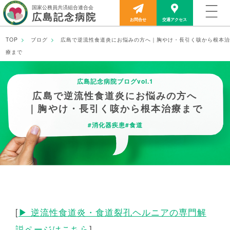
国家公務員共済組合連合会
広島記念病院
お問合せ
交通アクセス
TOP
ブログ
広島で逆流性食道炎にお悩みの方へ｜胸やけ・長引く咳から根本治
TOP
療まで
当院について
広島記念病院ブログvol.1
広島で逆流性食道炎にお悩みの方へ
｜胸やけ・長引く咳から根本治療まで
外来のご案内
#消化器疾患
#食道
診療部門
入院のご案内
医療関係者の方へ
[
▶ 逆流性食道炎・食道裂孔ヘルニアの専門解
説ページはこちら
]