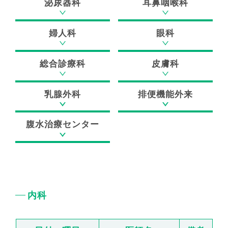
泌尿器科
耳鼻咽喉科
よくある質問
フロアマップ
婦人科
眼科
採用情報
ブログ
総合診療科
皮膚科
広報誌
YouTube
乳腺外科
排便機能外来
当院のがん診療
腹水治療センター
広島記念病院の特色
内科