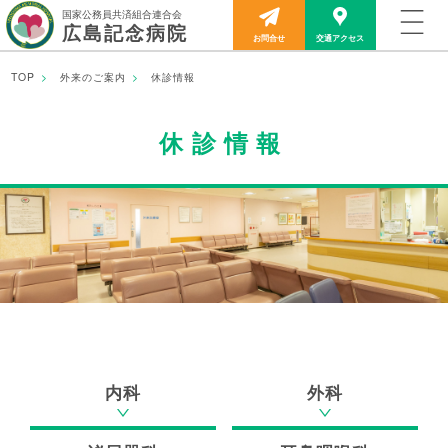
国家公務員共済組合連合会
広島記念病院
お問合せ
交通アクセス
TOP
外来のご案内
休診情報
TOP
休診情報
当院について
外来のご案内
診療部門
入院のご案内
内科
外科
医療関係者の方へ